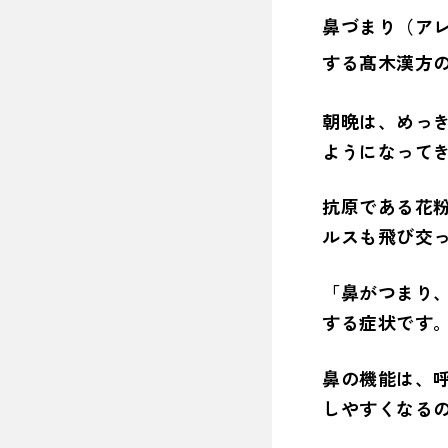
鼻づまり（ア
する髙木漢方
朝晩は、めっ
ようになって
抗原である花
ルスも飛び交
「鼻がつまり
する症状です
鼻の機能は、
しやすくなる