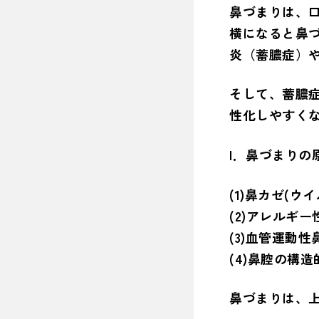
鼻づまりは、
横になると鼻
炎（蓄膿症）
そして、蓄膿
性化しやすく
I．鼻づまりの
(1)鼻カゼ(ウ
(2)アレルギ
(3)血管運動
(4)鼻腔の構
鼻づまりは、