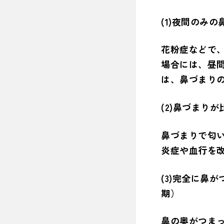
(1)夜間のみ
花粉症などで
場合には、昼
は、鼻づまり
(2)鼻づまり
鼻づまりで匂
炎症や血行を
(3)完全に鼻
期）
鼻の奥がつま