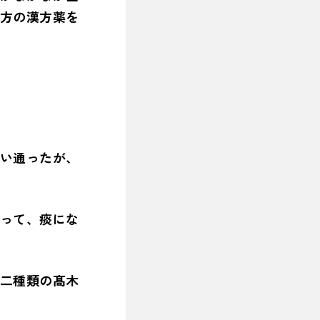
方の漢方薬を
い通ったが、
って、痰にな
二種類の髙木