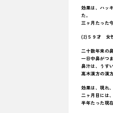
効果は、ハッ
た。
三ヶ月たった
(2)５９才 女
二十数年来の
一日中鼻がつ
鼻汁は、うす
髙木漢方の漢
効果は、現れ
二ヶ月目には
半年たった現