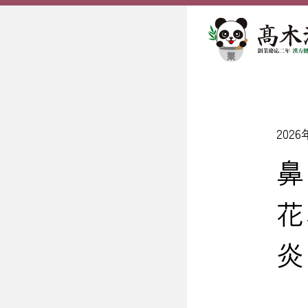
202
鼻
花
炎