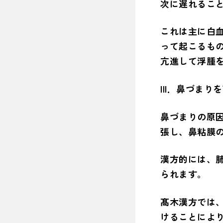
次に遅れるこ
これは主に白
って起こるも
亢進して浮腫
III．鼻づま
鼻づまりの原
張し、鼻粘膜
漢方的には、
られます。
髙木漢方では
けることによ