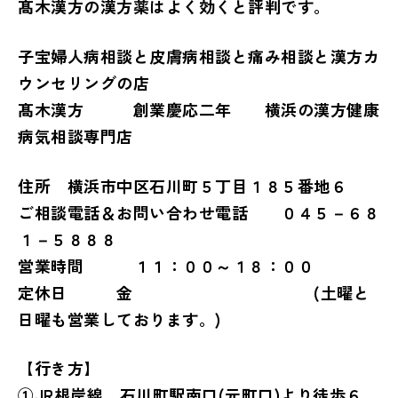
髙木漢方の漢方薬はよく効くと評判です。
子宝婦人病相談と皮膚病相談と痛み相談と漢方カ
ウンセリングの店
髙木漢方 創業慶応二年 横浜の漢方健康
病気相談専門店
住所 横浜市中区石川町５丁目１８５番地６
ご相談電話＆お問い合わせ電話 ０４５－６８
１－５８８８
営業時間 １１：００～１８：００
定休日 金 (土曜と
日曜も営業しております。)
【行き方】
①JR根岸線 石川町駅南口(元町口)より徒歩６