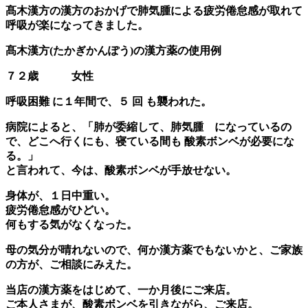
髙木漢方の漢方のおかげで肺気腫による疲労倦怠感が取れて
呼吸が楽になってきました。
髙木漢方(たかぎかんぽう)の漢方薬の使用例
７２歳 女性
呼吸困難 に１年間で、５ 回 も襲われた。
病院によると、「肺が委縮して、肺気腫 になっているの
で、どこへ行くにも、寝ている間も 酸素ボンベが必要にな
る。」
と言われて、今は、酸素ボンベが手放せない。
身体が、１日中重い。
疲労倦怠感がひどい。
何もする気がなくなった。
母の気分が晴れないので、何か漢方薬でもないかと、ご家族
の方が、ご相談にみえた。
当店の漢方薬をはじめて、一か月後にご来店。
ご本人さまが、酸素ボンベを引きながら、ご来店。