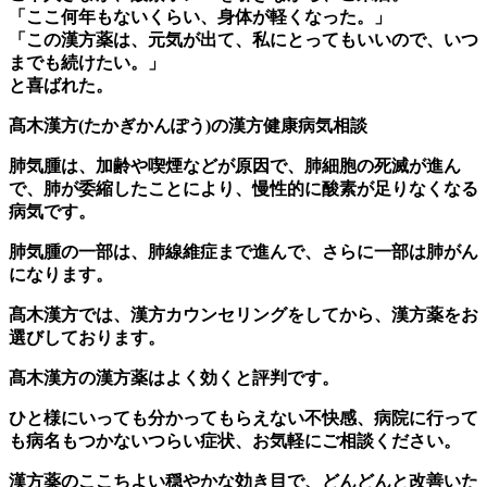
「ここ何年もないくらい、身体が軽くなった。」
「この漢方薬は、元気が出て、私にとってもいいので、いつ
までも続けたい。」
と喜ばれた。
髙木漢方(たかぎかんぽう)の漢方健康病気相談
肺気腫は、加齢や喫煙などが原因で、肺細胞の死滅が進ん
で、肺が委縮したことにより、慢性的に酸素が足りなくなる
病気です。
肺気腫の一部は、肺線維症まで進んで、さらに一部は肺がん
になります。
髙木漢方では、漢方カウンセリングをしてから、漢方薬をお
選びしております。
髙木漢方の漢方薬はよく効くと評判です。
ひと様にいっても分かってもらえない不快感、病院に行って
も病名もつかないつらい症状、お気軽にご相談ください。
漢方薬のここちよい穏やかな効き目で、どんどんと改善いた