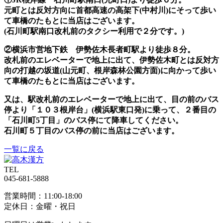
元町とは反対方向に首都高速の高架下(中村川)にそって歩い
て車橋のたもとに当店はございます。
(石川町駅南口改札前のタクシー利用で２分です。)
②横浜市営地下鉄 伊勢佐木長者町駅より徒歩８分。
改札前のエレベーターで地上に出て、伊勢佐木町とは反対方
向の打越の坂道(山元町、根岸森林公園方面)に向かって歩い
て車橋のたもとに当店はございます。
又は、駅改札前のエレベーターで地上に出て、目の前のバス
停より「１０３根岸台」(横浜駅東口発)に乗って、２番目の
「石川町5丁目」のバス停にて降車してください。
石川町５丁目のバス停の前に当店はございます。
一覧に戻る
TEL
045-681-5888
営業時間：11:00-18:00
定休日：金曜・祝日