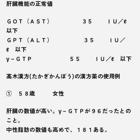
肝臓機能の正常値
ＧＯＴ（ＡＳＴ） ３５ ＩＵ／ℓ
以下
ＧＰＴ（ＡＬＴ） ３５ ＩＵ／
ℓ 以下
γ－ＧＴＰ ５５ ＩＵ／ℓ 以下
髙木漢方(たかぎかんぽう)の漢方薬の使用例
① ５８歳 女性
肝臓の数値が高い。γ－ＧＴＰが９６だったとの
こと。
中性脂肪の数値も高めで、１８１ある。