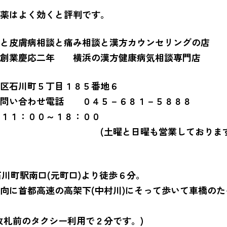
薬はよく効くと評判です。
と皮膚病相談と痛み相談と漢方カウンセリングの店
業慶応二年 横浜の漢方健康病気相談専門店
区石川町５丁目１８５番地６
お問い合わせ電話 ０４５－６８１－５８８８
１：００～１８：００
金 (土曜と日曜も営業しております
石川町駅南口(元町口)より徒歩６分。
向に首都高速の高架下(中村川)にそって歩いて車橋の
改札前のタクシー利用で２分です。)