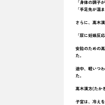
「身体の調子が
「手足先が温ま
さらに、髙木漢
「尿に妊娠反応
安胎のための髙
た。
途中、軽いつわ
た。
髙木漢方(たか
子宮は、冷えを