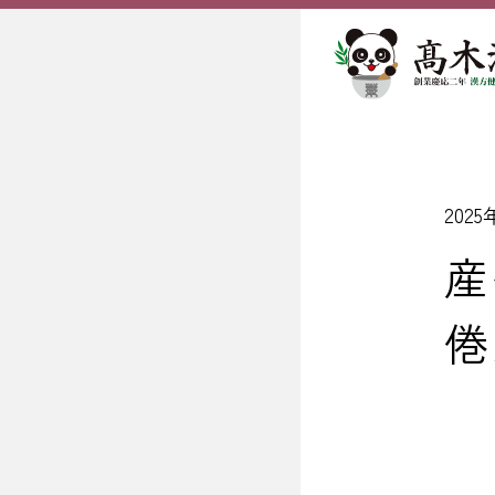
202
産
倦