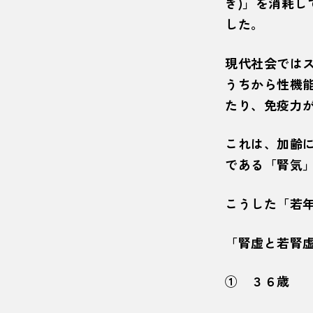
き)」を消耗
した。
現代社会ではス
うちから性機能
たり、免疫力
これは、加齢に
である「腎気
こうした「若
「腎虚と若腎
① ３６歳