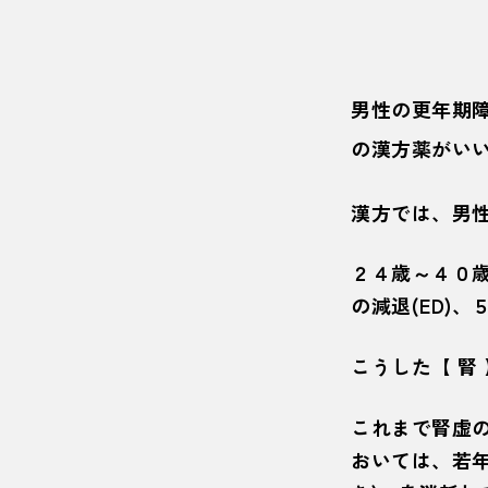
男性の更年期障
の漢方薬がい
漢方では、男
２４歳～４０歳
の減退(ED)
こうした【 腎
これまで腎虚
おいては、若