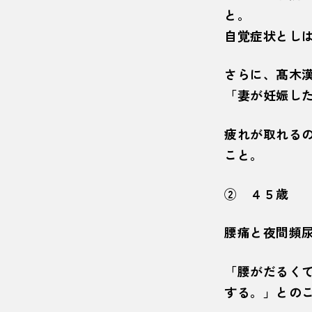
と。
自覚症状とし
さらに、髙木
「妻が妊娠し
疲れが取れる
こと。
② ４５歳
腰痛と夜間頻
「腰がだるく
する。」との