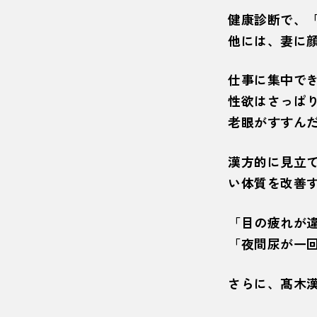
健康診断で、
他には、妻に
仕事に集中で
性欲はさっぱ
老眼がすすん
漢方的に見立
い体質を改善
「目の疲れが
「夜間尿が一
さらに、髙木