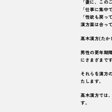
「妻に、この
「仕事に集中
「性欲も戻っ
漢方薬は合っ
髙木漢方(たか
男性の更年期障
にさまざまで
それらを漢方
たします。
髙木漢方では
す。