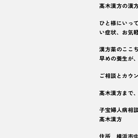
髙木漢方の漢
ひと様にいっ
い症状、お気
漢方薬のここ
早めの養生が
ご相談とカウ
髙木漢方まで
子宝婦人病相
髙木漢方 創
住所 横浜市