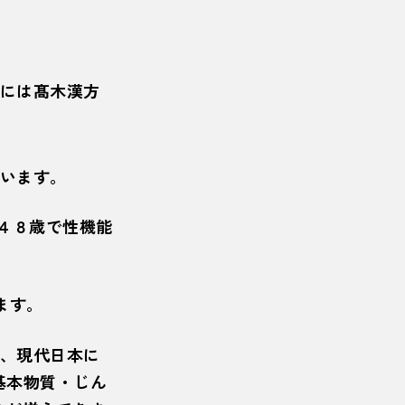
)には髙木漢方
います。
４８歳で性機能
ます。
、現代日本に
基本物質・じん