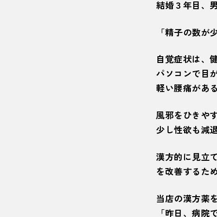
結婚３年目、
「精子の数が
自覚症状は、
パソコンで目
軽い腰痛があ
風邪をひきや
少し性欲も減
漢方的に見立て
を改善するた
当店の漢方薬
「昨日、病院