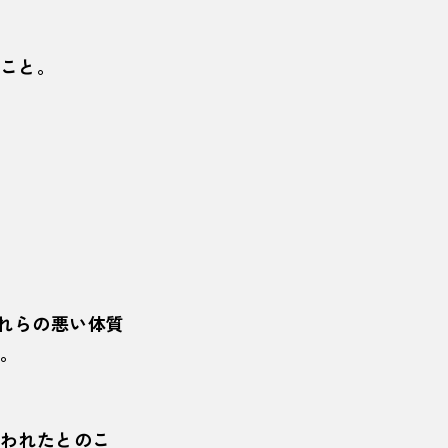
こと。
れらの悪い体質
。
われたとのこ