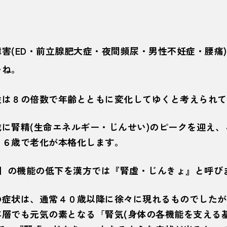
害(ED・前立腺肥大症・夜間頻尿・男性不妊症・腰痛
いね。
性は８の倍数で年齢とともに変化してゆくと考えられて
に腎精(生命エネルギー・じんせい)のピークを迎え、
、５６歳で老化が本格化します。
 】の機能の低下を漢方では『腎虚・じんきょ』と呼び
の症状は、通常４０歳以降に徐々に現れるものでしたが
年層でも元気の素となる「腎気(身体の各機能を支える