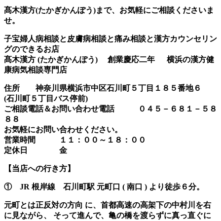
髙木漢方(たかぎかんぽう)まで、お気軽にご相談くださいま
せ。
子宝婦人病相談と皮膚病相談と痛み相談と漢方カウンセリン
グのできるお店
髙木漢方 (たかぎかんぽう) 創業慶応二年 横浜の漢方健
康病気相談専門店
住所 神奈川県横浜市中区石川町５丁目１８５番地６
(石川町５丁目バス停前)
ご相談電話＆お問い合わせ電話 ０４５－６８１－５８
８８
お気軽にお問い合わせください。
営業時間 １１：００～１８：００
定休日 金
【当店への行き方】
① JR 根岸線 石川町駅 元町口 ( 南口 ) より徒歩６分。
元町とは正反対の方向 に、首都高速の高架下の中村川を右
に見ながら、 そって進んで、亀の橋を渡らずに真っ直ぐに