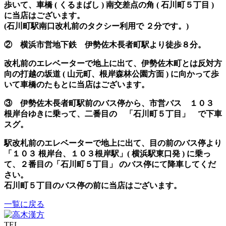
歩いて、車橋 ( くるまばし ) 南交差点の角 ( 石川町５丁目 )
に当店はございます。
(石川町駅南口改札前のタクシー利用で ２分です。)
② 横浜市営地下鉄 伊勢佐木長者町駅より徒歩８分。
改札前のエレベーターで地上に出て、伊勢佐木町とは反対方
向の打越の坂道 ( 山元町、根岸森林公園方面 ) に向かって歩
いて車橋のたもとに当店はございます。
③ 伊勢佐木長者町駅前のバス停から、市営バス １０３
根岸台ゆきに乗って、二番目の 「石川町５丁目」 で下車
スグ。
駅改札前のエレベーターで地上に出て、目の前のバス停より
「１０３ 根岸台、１０３根岸駅」( 横浜駅東口発 ) に乗っ
て、２番目の「石川町５丁目」 のバス停にて降車してくだ
さい。
石川町５丁目のバス停の前に当店はございます。
一覧に戻る
TEL