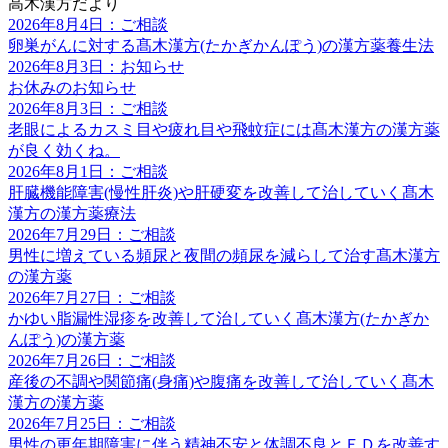
高木漢方だより
2026年8月4日：ご相談
卵巣がんに対する髙木漢方(たかぎかんぽう)の漢方薬養生法
2026年8月3日：お知らせ
お休みのお知らせ
2026年8月3日：ご相談
老眼によるカスミ目や疲れ目や飛蚊症には髙木漢方の漢方薬
が良く効くね。
2026年8月1日：ご相談
肝臓機能障害(慢性肝炎)や肝硬変を改善して治していく髙木
漢方の漢方薬療法
2026年7月29日：ご相談
男性に増えている頻尿と夜間の頻尿を減らして治す髙木漢方
の漢方薬
2026年7月27日：ご相談
かゆい脂漏性湿疹を改善して治していく髙木漢方(たかぎか
んぽう)の漢方薬
2026年7月26日：ご相談
産後の不調や関節痛(身痛)や腹痛を改善して治していく髙木
漢方の漢方薬
2026年7月25日：ご相談
男性の更年期障害に伴う精神不安と体調不良とＥＤを改善す